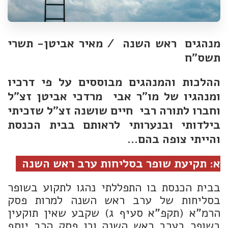
מנהגים ראש השנה / מאיר אביטן- תשרי
תשס"ח
ההלכות והמנהגים מבוססים על פי דרכיו
ומנהגיו של מו"ר אבי מרדכי אביטן זצ"ל
וחברו לתורה רבי חיים שושנה זצ"ל שזכיתי
בילדותי ובנערותי לראותם בבית הכנסת
והייתי צופה בהם...
א: תקיעת שופר בסליחות ערב ראש השנה
בבית הכנסת בו התפללתי נהגו לתקוע בשופר
בסליחות של ערב ראש השנה למרות פסק
הרמ"א (תקפ"א סעיף ג) שקבע שאין תוקעין
בשופר בערב ראש השנה וכן פסק הרב יוסף