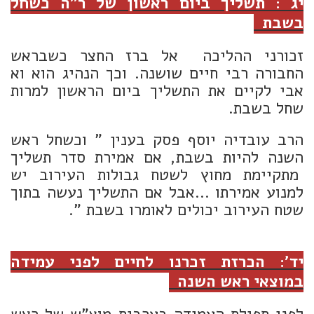
יג : תשליך ביום ראשון של ר"ה כשחל
בשבת
זכורני ההליכה אל ברז החצר כשבראש
החבורה רבי חיים שושנה. וכך הנהיג הוא וא
אבי לקיים את התשליך ביום הראשון למרות
שחל בשבת.
הרב עובדיה יוסף פסק בענין " וכשחל ראש
השנה להיות בשבת, אם אמירת סדר תשליך
מתקיימת מחוץ לשטח גבולות העירוב יש
למנוע אמירתו ...אבל אם התשליך נעשה בתוך
שטח העירוב יכולים לאומרו בשבת ".
יד': הכרזת זכרנו לחיים לפני עמידה
במוצאי ראש השנה