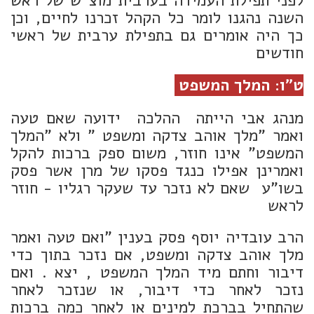
לפני תפילת העמידה בערבית מוצ"ש של ראש
השנה נהגנו לומר כל הקהל זכרנו לחיים, וכן
כך היה אומרים גם בתפילת ערבית של ראשי
חודשים
ט"ו: המלך המשפט
מנהג אבי הייתה ההלכה ידועה שאם טעה
ואמר "מלך אוהב צדקה ומשפט " ולא "המלך
המשפט" אינו חוזר, משום ספק ברכות להקל
ואמרינן אפילו כנגד פסקו של מרן אשר פסק
בשו"ע שאם לא נזכר עד שעקר רגליו - חוזר
לראש
הרב עובדיה יוסף פסק בענין "ואם טעה ואמר
מלך אוהב צדקה ומשפט, אם נזכר בתוך כדי
דיבור וחתם מיד המלך המשפט , יצא . ואם
נזכר לאחר כדי דיבור, או שנזכר לאחר
שהתחיל בברכת למינים או לאחר כמה ברכות