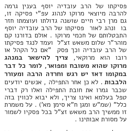
פסיקתו של הרב עובדיה יוסף בענין גרמה
להרבה מיוצאי מרוקו לנהוג עפ"י פסיקה זו,
גם מרן רבי חיים שושנה גדולתו ועוצמתו חזר
בו ונהג לאור פסיקתו של הרב עובדיה יוסף
התבטלותם של חכמי מרוקו . אולם בדורנו קם
מוהר"ר שלום משאש זצ"ל ועמד לנגד פסיקתו
של הרב עובדיה וכך פסק "אם כל הקהל או
רובו הוא מרוקאי,
צריך להישאר במנהג
מרוקו שהוא משובח ומפואר, לומר כל דבר
במקומו דאז יש רגש וחרדה הרבה ומעורר
הלבבות .
לא כן אחר התפילה , אנשים יודעים
שכבר גמרו את חובת התפילה ואלו רק דברי
טפל בעלמא ואינו צריך, ולא יבוא לכווין בזה
כלל" (שמ"ש ומגן ח"א סימן מא') . על משמרת
זו ממשיך הרב משאש זצ"ל בכל פסקיו לשמור
על מסורת אבותינו .