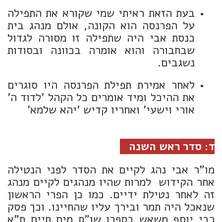
בעת הזאת ראיתי שמי שקורא את התפילה
על הפרנסה הוא הקונה, אולם מנהג בית
כנסת אבי היה שתפילה זו מסורה לגדול
שבחבורה והוא אומרה בכוונה ובסודות
נשגבים.
לאחר אמירת תפילת הפרנסה היו סוגרים
את ההיכל ומיד אומרים כל הקהל 'לדוד ה'
אורי וישעי' ואחריו קדיש 'יהא שלמא'
ד: סדר ראש השנה
מו"ר אבי נהג לקיים את הסדר לפני הנטילה
אחר הקידוש למרות שהיו מנהגים לקיים מנהג
זה לאחר נטילת ידיים. כמו כן הפרי הראשון
שנאכל היה תמר ובירך עליו שהחיינו. וכך פסק
רבי יוסף משאש בספרו שו"ת מים חיים ח"א