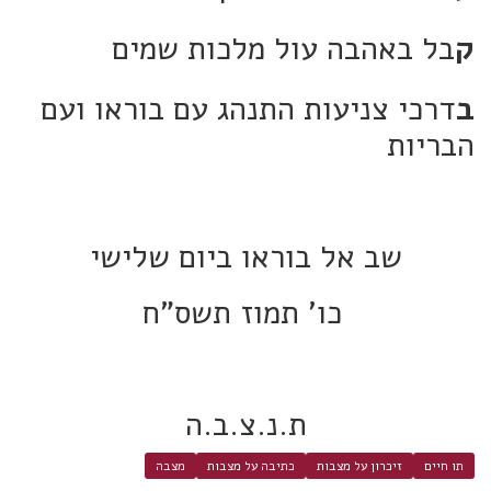
ק
בל באהבה עול מלכות שמים
ב
דרכי צניעות התנהג עם בוראו ועם
הבריות
שב אל בוראו ביום שלישי
כו' תמוז תשס"ח
ת.נ.צ.ב.ה
תו חיים
זיכרון על מצבות
כתיבה על מצבות
מצבה