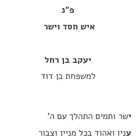
פ"נ
איש חסד וישר
יעקב בן רחל
למשפחת בן דוד
י
שר ותמים התהלך עם ה'
ע
ניו ואהוד בכל מניין וצבור