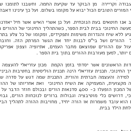
עבודה וקריירה מן הבוקר עד שקיעת החמה. וחשבנו לתומנו שא
 המורים הטובים הכול יבוא על מקומו בשלום. ועל כך עינינו דאבה 
 אנו חוטאים בעת הנוכחית. ועל כן אשרי האיש אשר חיל יאזרנו
עשה החינוכי בבית לבית הספר, כשהתהליך החינוכי של ההורים מ
גיע ללא שיח והגדרות משימות ותפקידים, ומקומו של כל צלע בתהל
ההורים ושל בי"ס לבנות יחד את הגשר המרתק הזה. וחובה 
עול עם ההורים שמוצאם מחבר העמים, אתיופיה וצפון אפריקה 
 יותר, למען מעורבות ההורים בתוך בית הספר .
דות הראשונים אשר יסדתי בזמן הקמת מכון עזריאלי להעצמה ח
ך החינוכי. תכנית עזריאלי הינה תכנית הוליסטית בחטיבות הביני
שנות קיומו של המכון הופעלו כ- 400 סדנאות הורים ובכולם ח
י, דרושים כלי מוטיבציה וגבולות ברורים לנוכחות הורים, גבו
הוא עובד משמרות או הורה יחיד, מחויבות ההורה לתהליך הבי
חת הילד בבית.