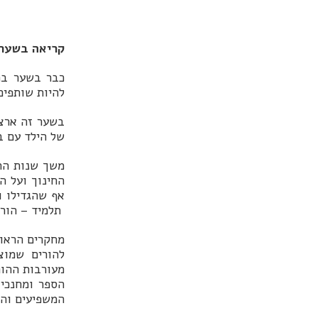
קריאה בשער
כבר בשער בת
להיות שותפים
בשער זה ארצה
של הילד עם ב
משך שנות החי
החינוך ועל ה
אף שהגדילו ו
תלמיד – הורה
מחקרים הראו 
להורים שמוצ
מעורבות ההור
הספר ומחנכי 
המשפיעים והי