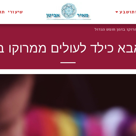
תושבע
שיעורי תו
וקו בזמן חופש הגדול
א כילד לעולים ממרוקו ב