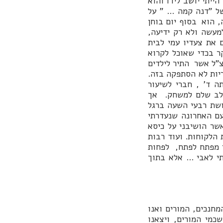
ייתי יושב לידו והוא
ל "דנה קמה ... " על
 הוא בסוף יום בוחן
מעשה ולא רק ידיעה,
את צעדיו עמי לבית
 בכדי שאוכל לקרוא
"ל אשר התיר לילדים
יות לא הסתפקה בזה.
ה ד' , חברי לשיעור
 בלב שלם למשחק. אך
ושת רבעי השעה ברגל
עם האחרונה שנעדרתי
שר הושיבני על כיסא
 הלקוחות. ועוד רבות
ני מפתח לפתח, לפחות
י לאבי ... אלא בתוך
מחנכים, המורים ואנו
כמי המורים, ויצאנו