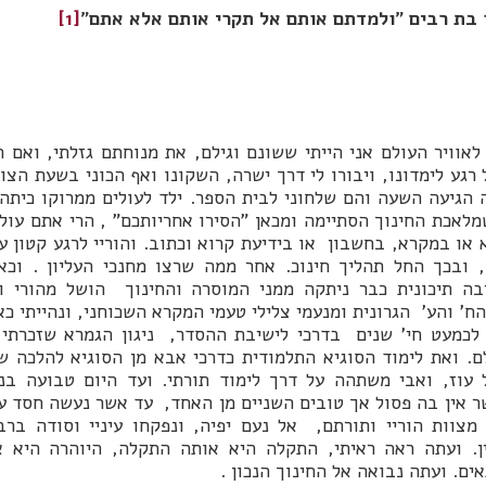
בת רבים "ולמדתם אותם אל תקרי אותם אלא אתם"
[1]
לאוויר העולם אני הייתי ששונם וגילם, את מנוחתם גזלתי, ואם ח
רגע לימדונו, ויבורו לי דרך ישרה, השקונו ואף הכוני בשעת הצור
ה הגיעה השעה והם שלחוני לבית הספר. ילד לעולים ממרוקו כיתה 
שמלאכת החינוך הסתיימה ומכאן "הסירו אחריותכם" , הרי אתם עולי
או במקרא, בחשבון או בידיעת קרוא וכתוב. והוריי לרגע קטון עז
 ובכך החל תהליך חינוכ. אחר ממה שרצו מחנכי העליון . וכא
יבה תיכונית כבר ניתקה ממני המוסרה והחינוך הושל מהורי ו
ח' והע' הגרונית ומנעמי צלילי טעמי המקרא השכוחני, ונהייתי כא
כמעט חי' שנים בדרכי לישיבת ההסדר, ניגון הגמרא שזכרתי ע
ם. ואת לימוד הסוגיא התלמודית כדרכי אבא מן הסוגיא להלכה ש
עוז, ואבי משתהה על דרך לימוד תורתי. ועד היום טבועה בנפ
 אין בה פסול אך טובים השניים מן האחד, עד אשר נעשה חסד עמ
 מצוות הוריי ותורתם, אל נעם יפיה, ונפקחו עיניי וסודה ברבי
ין. ועתה ראה ראיתי, התקלה היא אותה התקלה, היוהרה היא א
ים. ועתה נבואה אל החינוך הנכון .