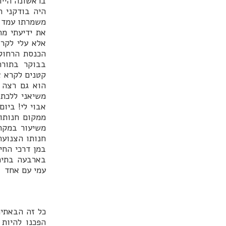
בראשונה היית
היה בודקני ה
משמרתו עמד ו
את ידיעתי מת
אלא עלי לקר
הכנסת הרחוק
בבוקר בתורה
קטנים לקרא א
הוא גם רצה ל
משיאני ללכת
אבוי לי! ביו
ממקום חנותו 
משיעור במקרא
חנותו הצנועה
במן דרכי החי
בארבעה בתים 
עמי עם אחד ע
כל זה הבאתיה
הפכנו להיות 