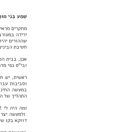
שְׁמַע בְּנִי מוּס
מחקרים מראים
ירידה במעורב
שההורים יהיו
חטיבת הבינים
אכן, בבית הס
ובי"ס כפי מדר
ראשית, יש חו
וסביבות עבו
במעשה החינוכ
התהליך של ההו
ומה היה לי !
ולמעשה יצר ל
דווקא בקו של