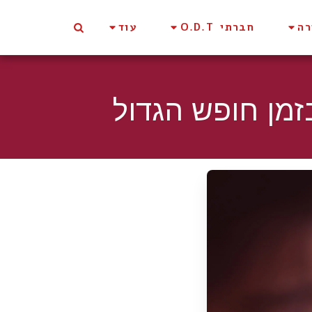
רה
חברתי O.D.T
עוד
זמן חופש הגדול