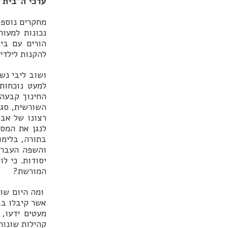
ערכי ה"בית"
מחקרים נוספי
נכונות למעו
הורים עם בי
להקנות לילדי
ושוב ליבי נש
למעט נוכחות
החינוך קבעה 
השורשית, סגנו
רצונו של אב
לנגן את המסו
בתורה, בלימו
והשפה העברי
יסודות. כי ל
המורשת?
ומה היום שוב
אשר קיבלו בב
מעטים ידעו, 
קהילות שונות,