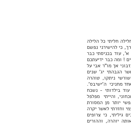
לילה חליתי כל הלילה
ך, כי להישירני נפשם
א', עוד בכניסתי כבר
ם ! ומה כבר ידיעתכם
בוני אך מו"ר אבי על
שר הגבהתי יג' שנים
שורשי ניתקו, טוהרה
חד מחניכי ה'ישיבס'.
וד בילדותי - נשכח
כחוני, והייתי מפלפל
שי יותר מן המסורת
י וחזרתי לאשר יקרה
ם גיליתי, כי צרופים
ותה יוהרה, וההורים