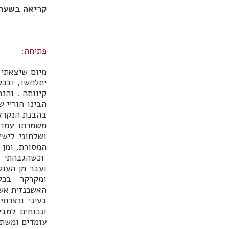
קריאה בשער 
פתיחה:
מיום שיצאתי 
יתלחשו, ובכל 
קיוותה . והנ
הבינו הוריי 
בהבנת הנקרא 
משמרתו עמד,
ושלחוני ליש
המסורת, ומן ה
וכשהגבהתי ל
ועבר מן העול
ומקרקר בכל 
האשכנזית אשר
בעיני ונצרתי
ונכוחים למב
עומדים ומשתא