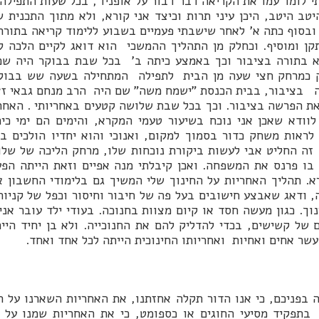
י לומד עמו את הקריאה דבר דבור על אופניו , בכל שעות התפילה ה
יטב היטב, היכן עיני תרות וכיצד אני קורא, ולא מתוך התכנית ש
בסוף כתה א' לאחר שישבתי פעמיים בשבוע ללימוד קריאה בתורה,
קן ומוסיף. וכחלק מן התהליך ההמשכי הוא דואג לקיים הלכה ל
א בתורה בציבור וכך באמצע כיתה ב' בכל שבת בבוקר היה שם 
 כמרחק חצי שעה מן הבית לתפילה המתחילה בשעה שש בבוקר
 בציבור, בבית הכנסת "ישמח משה" שם היה הרב מנחם גבאי זצ
ת הפרשה בציבור. וכך בכל שבת שלושה קטעים באחריותי . האחר
וודא שאכן אני נוכח בשיעור טעמי המקרא, והימים הם ימי כית
 לראות משחק כדור בסמוך למקום, ואנוכי והוא יחדיו הולכים
ם זה החליט אבי לעשות ביקורת נוכחות שלו, מרחק הליכה של של
בו פרנס את המשפחה. ואכן קיבלתי מנה אפיים וזאת הייתה הפ
. תהליך האחריות על החינוך שלי המשיך גם בלימודי החשבון א
, ודאג שאבצע חישובים בעל פה של חיבור וחיסור וכפל של קניות
נוך. כגון מעשה חסד או קיום מצוות בחנוכה. בעודי ילד עובר א
של קשישים, בכדי להדליק להם את החנוכייה. ולא בן יחיד היית
שר אחים ואחיות ואחריותו החינוכית הייתה לכל אחד ואחד.
 בפניכם, כי אנו הדור תקלה אחזתנו, את האחריות השארנו על ה
בתפקיד מסיעי החוגים או כספומט, כי את האחריות שמנו על ש