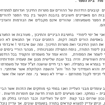
 מול בית הספר .
ם קובעים הזדהות של ההורים עם מטרות החינוך ועדותם למתרחש
רבות הם מאפיינים חשובים בהבנת הקשר בין בתי הספר להורים
ת הספר משמעותה: שהורים אינם מקבלים את הנורמות והערכ
הם.
אני אל ימי לימודי בחטיבת הביניים והתיכון , מעורבות או התערב
 באסיפת הורים לכמה דקות. הזמנים עברו אך התנאים לא הש
את הטון החינוכי ואת מטרות החינוך. ומה שם איבדתי ! איבדתי
ן לימוד התורה, נוסח התפילה ומנגינותיה , מנהגי הוריי בימים טו
י לשמר את המסורת, והוא עמד על משמרתו והקפיד בכל הזדמנ
רת השורשית. והיה בכל שבת שלישית מנגן את טעמיה וסודותיה
ד בגמרא או בתפילה. ואף רבי חיים שושנה זצ"ל עמד על משמרתו
ת והוא העמידני על הח' והע' והשפה הקלוקלת אשר אחזתני. ו
ולי זכיתי לקבל מתורתם - שריד לא נשאר בי. ומה יעשו אלו אשר
 עומדים מבני העלייה ואנו במחי כף מוחקים את הזהות אשר הבי
ית – נמחקו. ואנו מציעים להם תורה חדשה עם חומרות חדשות . 
נכון שהיום כבר קצת ידם על העליונה וכבר הנהיגו בחלק מן הי
 וניתן עדיין למצוא קוראים בתורה בטעמים שונים. אך עדיין נוכל