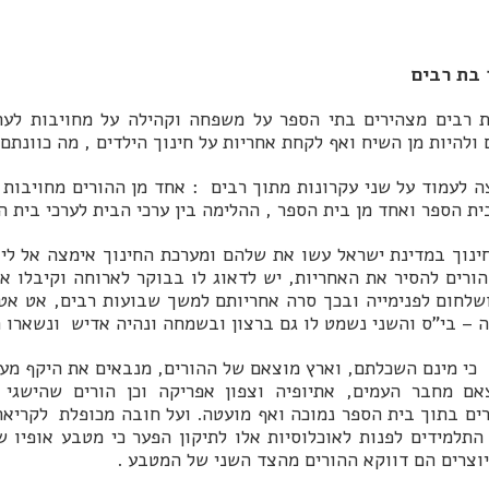
 בת רבים
 רבים מצהירים בתי הספר על משפחה וקהילה על מחויבות לער
 ולהיות מן השיח ואף לקחת אחריות על חינוך הילדים , מה כוונתם
 לעמוד על שני עקרונות מתוך רבים : אחד מן ההורים מחויבות 
ית הספר ואחד מן בית הספר , ההלימה בין ערכי הבית לערכי בית ה
נוך במדינת ישראל עשו את שלהם ומערכת החינוך אימצה אל ליב
הורים להסיר את האחריות, יש לדאוג לו בבוקר לארוחה וקיבלו א
שלחום לפנימייה ובכך סרה אחריותם למשך שבועות רבים, אט א
 – בי"ס והשני נשמט לו גם ברצון ובשמחה ונהיה אדיש ונשארו ה
כי מינם השכלתם, וארץ מוצאם של ההורים, מנבאים את היקף מעו
אם מחבר העמים, אתיופיה וצפון אפריקה וכן הורים שהישגי י
ים בתוך בית הספר נמוכה ואף מועטה. ועל חובה מכופלת לקריאה
התלמידים לפנות לאוכלוסיות אלו לתיקון הפער כי מטבע אופיו 
וצרים הם דווקא ההורים מהצד השני של המטבע .