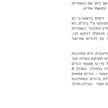
ם ניתן את האחריות
וחטאתי אודיע .
 וישים בראשו כי יש
תווסף ע"י ביה"ס. לא
יך החינוכי. האחריות
מכופלת דווקא לנו,
וכן להורים שהישגי
ינוכית היא מחויבות
ים למניעת נשירה תוך
שיפור כישורי למידה והעצמה חברתית והורית. התכנית שמה דגש על סדרה של 12-15 מפגשי הורים
ברצף בהנחייה מקצועית, המעמיקה את השיח החינוכי ואת אחריותו של ההורה בתהליך. במהלך 8
וזר הדבר על עצמו – הורים צמאים
לות ברורים במחויבות
ת ספרי ובניית מהלך