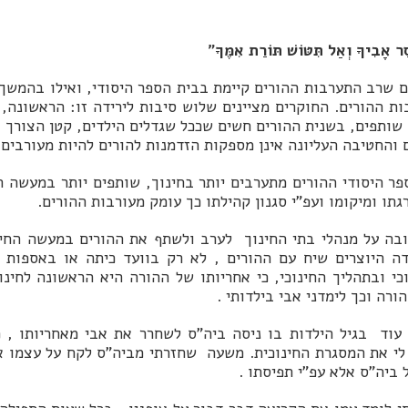
ַר אָבִיךָ וְאַל תִּטּוֹשׁ תּוֹרַת אִמֶּךָ"
 שרב התערבות ההורים קיימת בבית הספר היסודי, ואילו בהמשך 
ות ההורים. החוקרים מציינים שלוש סיבות לירידה זו: הראשונה,
 שותפים, בשנית ההורים חשים שככל שגדלים הילדים, קטן הצורך
 והחטיבה העליונה אינן מספקות הזדמנות להורים להיות מעורבים 
פר היסודי ההורים מתערבים יותר בחינוך, שותפים יותר במעשה הח
גתו ומיקומו ועפ"י סגנון קהילתו כך עומק מעורבות ההורים.
בה על מנהלי בתי החינוך לערב ולשתף את ההורים במעשה החינוכ
דה היוצרים שיח עם ההורים , לא רק בוועד כיתה או באספות 
י ובתהליך החינוכי, כי אחריותו של ההורה היא הראשונה לחינו
רה וכך לימדני אבי בילדותי .
 עוד בגיל הילדות בו ניסה ביה"ס לשחרר את אבי מאחריותו , 
י את המסגרת החינוכית. משעה שחזרתי מביה"ס לקח על עצמו א
 ביה"ס אלא עפ"י תפיסתו .