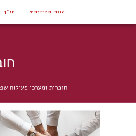
הגות ספרדית
תנ"ך ו
חוב
חוברות ומערכי פעילות שפי