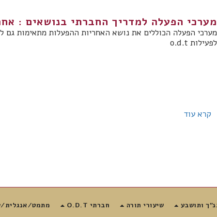
מערכי הפעלה למדריך החברתי בנושאים : אחר
מערכי הפעלה הכוללים את נושא האחריות ההפעלות מתאימות גם לנו
לפעילות o.d.t
קרא עוד
נ"ך ותושבע
שיעורי תורה
חברתי O.D.T
מתמט/אנגלית/ע