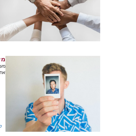
מע
מער
אחרים. 
ק