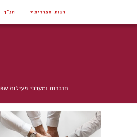
הגות ספרדית
תנ"ך ו
חוברות ומערכי פעילות שפי