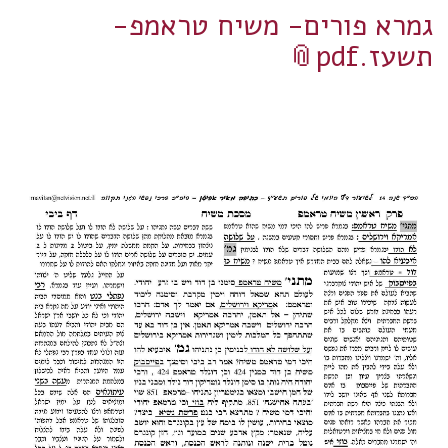
גמרא פורים- משיח טראמפ-
תשעז.pdf