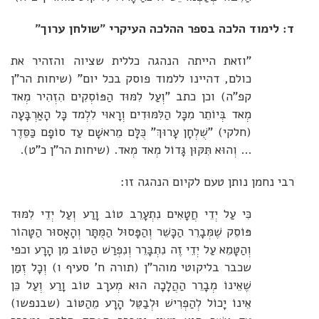
ד: לימוד הלכה בספר ההלכה העיקרי "שולחן ערוך"
"וזאת הייתה הנהגה כללית שציוה והזהיר את
כולם, דהיינו ללמוד פוסק בכל יום" (שיחות הר"ן
קפ"ה) וכן כתב "וְעַל לִמּוּד הַפּוֹסְקִים הִזְהִיר מְאד
מְאד בְּיוֹתֵר מִכָּל הַלִּמּוּדִים וְרָאוּי לִלְמד כָּל הָאַרְבָּעָה
(חלקי) "שֻׁלְחָן עָרוּךְ" כֻּלָּם מֵראשָׁם עַד סוֹפָם כַּסֵּדֶר
... וְהוּא תִּקּוּן גָּדוֹל מְאד מְאד. (שיחות הר"ן כ"ט).
רבי נחמן נותן טעם לקיום הנהגה זו:
כִּי עַל יְדֵי חֲטָאִים נִתְעָרֵב טוֹב וָרַע וְעַל יְדֵי לִמּוּד
פּוֹסֵק שֶׁמְּבָרֵר הַכָּשֵׁר וְהַפָּסוּל הַמֻּתָּר וְהָאָסוּר הַטָּהוֹר
וְהַטָּמֵא עַל יְדֵי זֶה נִתְבָּרֵר וְנִפְרַשׁ הַטּוֹב מִן הָרָע וכפי
שכבר בליקוטי מוהר"ן (תורה ח' סעיף ו) וְכָל זְמַן
שֶׁאֵינוֹ מְבָרֵר הַהֲלָכָה הוּא מְערָב טוֹב וָרַע וְעַל כֵּן
אֵינוֹ יָכוֹל לְהַפְרִישׁ וּלְבַטֵּל הָרָע מֵהַטּוֹב (שבנפשו)