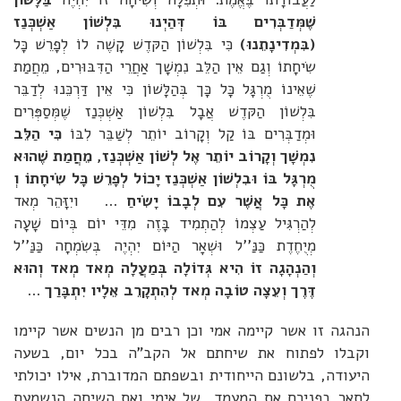
שֶׁמְּדַבְּרִים בּוֹ דְּהַיְנוּ בִּלְשׁוֹן אַשְׁכְּנַז
(בִּמְדִינָתֵנוּ)
כִּי בִּלְשׁוֹן הַקּדֶשׁ קָשֶׁה לוֹ לְפָרֵשׁ כָּל
שִׂיחָתוֹ וְגַם אֵין הַלֵּב נִמְשָׁך אַחֲרֵי הַדִּבּוּרִים, מֵחֲמַת
שֶׁאֵינוֹ מֻרְגָּל כָּל כָּך בְּהַלָּשׁוֹן כִּי אֵין דַּרְכֵּנוּ לְדַבֵּר
בִּלְשׁוֹן הַקּדֶשׁ אֲבָל בִּלְשׁוֹן אַשְׁכְּנַז שֶׁמְּסַפְּרִים
וּמְדַבְּרִים בּוֹ קַל וְקָרוֹב יוֹתֵר לְשַׁבֵּר לִבּוֹ
כִּי הַלֵּב
נִמְשָׁך וְקָרוֹב יוֹתֵר אֶל לְשׁוֹן אַשְׁכְּנַז, מֵחֲמַת שֶׁהוּא
מֻרְגָּל בּוֹ וּבִלְשׁוֹן אַשְׁכְּנַז יָכוֹל לְפָרֵשׁ כָּל שִׂיחָתוֹ וְ
אֶת כָּל אֲשֶׁר עִם לְבָבוֹ יָשִׂיחַ
... ויִזָּהֵר מְאד
לְהַרְגִּיל עַצְמוֹ לְהַתְמִיד בָּזֶה מִדֵּי יוֹם בְּיוֹם שָׁעָה
מְיֻחֶדֶת כַּנַּ''ל וּשְׁאָר הַיּוֹם יִהְיֶה בְּשִׂמְחָה כַּנַּ''ל
וְהַנְהָגָה זוֹ הִיא גְּדוֹלָה בְּמַעֲלָה מְאד מְאד וְהוּא
דֶּרֶך וְעֵצָה טוֹבָה מְאד לְהִתְקָרֵב אֵלָיו יִתְבָּרַך
...
הנהגה זו אשר קיימה אמי וכן רבים מן הנשים אשר קיימו
וקבלו לפתוח את שיחתם אל הקב"ה בכל יום, בשעה
היעודה, בלשונם הייחודית ובשפתם המדוברת, אילו יכולתי
לתאר בפניכם את המעמד של אימי ואת השיחה הנשמעת