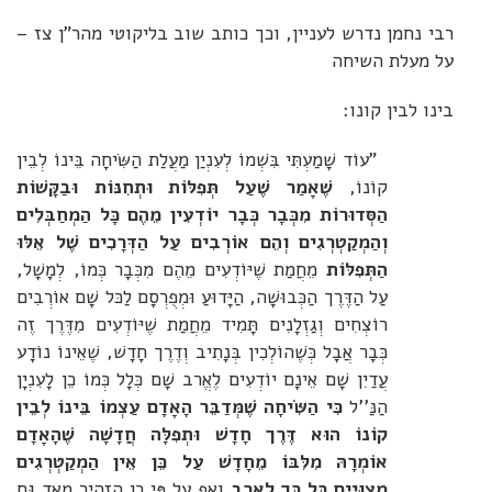
רבי נחמן נדרש לעניין, וכך כותב שוב בליקוטי מהר"ן צז –
על מעלת השיחה
בינו לבין קונו:
"עוֹד שָׁמַעְתִּי בִּשְׁמוֹ לְעִנְיַן מַעֲלַת הַשִּׂיחָה בֵּינוֹ לְבֵין
קוֹנוֹ,
שֶׁאָמַר שֶׁעַל תְּפִלּוֹת וּתְחִנּוֹת וּבַקָּשׁוֹת
הַסְּדוּרוֹת מִכְּבָר כְּבָר יוֹדְעִין מֵהֶם כָּל הַמְחַבְּלִים
וְהַמְקַטְרְגִים וְהֵם אוֹרְבִים עַל הַדְּרָכִים שֶׁל אֵלּוּ
הַתְּפִלּוֹת
מֵחֲמַת שֶׁיּוֹדְעִים מֵהֶם מִכְּבָר כְּמוֹ, לְמָשָׁל,
עַל הַדֶּרֶך הַכְּבוּשָׁה, הַיָּדוּעַ וּמְפֻרְסָם לַכּל שָׁם אוֹרְבִים
רוֹצְחִים וְגַזְלָנִים תָּמִיד מֵחֲמַת שֶׁיּוֹדְעִים מִדֶּרֶך זֶה
כְּבָר אֲבָל כְּשֶׁהוֹלְכִין בְּנָתִיב וְדֶרֶך חָדָשׁ, שֶׁאֵינוֹ נוֹדָע
עֲדַיִן שָׁם אֵינָם יוֹדְעִים לֶאֱרב שָׁם כְּלָל כְּמוֹ כֵן לָעִנְיָן
הַנַּ''ל
כִּי הַשִּׂיחָה שֶׁמְּדַבֵּר הָאָדָם עַצְמוֹ בֵּינוֹ לְבֵין
קוֹנוֹ הוּא דֶּרֶך חָדָשׁ וּתְפִלָּה חֲדָשָׁה שֶׁהָאָדָם
אוֹמְרָהּ מִלִּבּוֹ מֵחָדָשׁ עַל כֵּן אֵין הַמְקַטְרְגִים
מְצוּיִים כָּל כָּך לֶאֱרב
וְאַף עַל פִּי כֵן הִזְהִיר מְאד גַּם