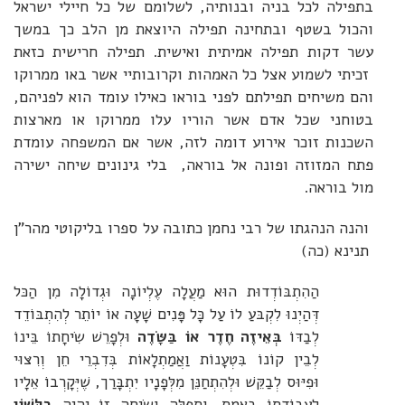
בתפילה לכל בניה ובנותיה, לשלומם של כל חיילי ישראל
והכול בשטף ובתחינה תפילה היוצאת מן הלב כך במשך
עשר דקות תפילה אמיתית ואישית. תפילה חרישית כזאת
זכיתי לשמוע אצל כל האמהות וקרובותיי אשר באו ממרוקו
והם משיחים תפילתם לפני בוראו כאילו עומד הוא לפניהם,
בטוחני שכל אדם אשר הוריו עלו ממרוקו או מארצות
השכנות זוכר אירוע דומה לזה, אשר אם המשפחה עומדת
פתח המזוזה ופונה אל בוראה, בלי גינונים שיחה ישירה
מול בוראה.
והנה הנהגתו של רבי נחמן כתובה על ספרו בליקוטי מהר"ן
תנינא (כה)
הַהִתְבּוֹדְדוּת הוּא מַעֲלָה עֶלְיוֹנָה וּגְדוֹלָה מִן הַכּל
דְּהַיְנוּ לִקְבּעַ לוֹ עַל כָּל פָּנִים שָׁעָה אוֹ יוֹתֵר לְהִתְבּוֹדֵד
לְבַדּוֹ
בְּאֵיזֶה חֶדֶר אוֹ בַּשָּׂדֶה
וּלְפָרֵשׁ שִׂיחָתוֹ בֵּינוֹ
לְבֵין קוֹנוֹ בִּטְעָנוֹת וַאֲמַתְלָאוֹת בְּדִבְרֵי חֵן וְרִצּוּי
וּפִיּוּס לְבַקֵּשׁ וּלְהִתְחַנֵּן מִלְּפָנָיו יִתְבָּרַך, שֶׁיְּקָרְבוֹ אֵלָיו
לַעֲבוֹדָתוֹ בֶּאֱמֶת. וּתְפִלָּה וְשִׂיחָה זוֹ יִהְיֶה
בַּלָּשׁוֹן