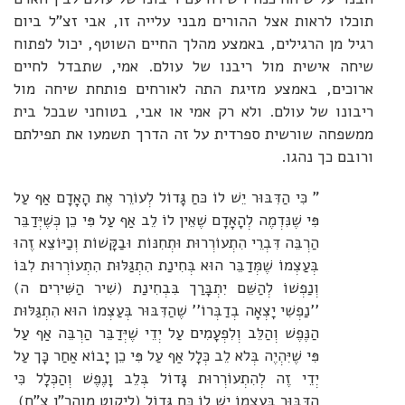
תוכלו לראות אצל ההורים מבני עלייה זו, אבי זצ"ל ביום
רגיל מן הרגילים, באמצע מהלך החיים השוטף, יכול לפתוח
שיחה אישית מול ריבנו של עולם. אמי, שתבדל לחיים
ארוכים, באמצע מזיגת התה לאורחים פותחת שיחה מול
ריבונו של עולם. ולא רק אמי או אבי, בטוחני שבכל בית
ממשפחה שורשית ספרדית על זה הדרך תשמעו את תפילתם
ורובם כך נהגו.
" כִּי הַדִּבּוּר יֵשׁ לוֹ כּחַ גָּדוֹל לְעוֹרֵר אֶת הָאָדָם אַף עַל
פִּי שֶׁנִּדְמֶה לְהָאָדָם שֶׁאֵין לוֹ לֵב אַף עַל פִּי כֵן כְּשֶׁיְּדַבֵּר
הַרְבֵּה דִּבְרֵי הִתְעוֹרְרוּת וּתְחִנּוֹת וּבַקָּשׁוֹת וְכַיּוֹצֵא זֶהוּ
בְּעַצְמוֹ שֶׁמְּדַבֵּר הוּא בְּחִינַת הִתְגַּלּוּת הִתְעוֹרְרוּת לִבּוֹ
וְנַפְשׁוֹ לְהַשֵּׁם יִתְבָּרַך בִּבְחִינַת (שִׁיר הַשִּׁירִים ה)
''נַפְשִׁי יָצְאָה בְדַבְּרוֹ'' שֶׁהַדִּבּוּר בְּעַצְמוֹ הוּא הִתְגַּלּוּת
הַנֶּפֶשׁ וְהַלֵּב וְלִפְעָמִים עַל יְדֵי שֶׁיְּדַבֵּר הַרְבֵּה אַף עַל
פִּי שֶׁיִּהְיֶה בְּלא לֵב כְּלָל אַף עַל פִּי כֵן יָבוֹא אַחַר כָּך עַל
יְדֵי זֶה לְהִתְעוֹרְרוּת גָּדוֹל בְּלֵב וָנֶפֶשׁ וְהַכְּלָל כִּי
הַדִּבּוּר בְּעַצְמוֹ יֵשׁ לוֹ כּחַ גָּדוֹל (ליקוט מוהר"ן צ"ח)