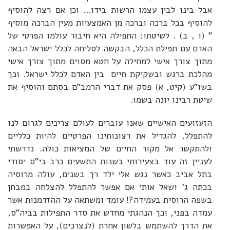
אבל בינו לבין עצמו הרשות בידו... וכן אם רצה להוסיף
להוסיף בכל ברכה וברכה מן האמצעיות מעין הברכה מוסיף
" (ו , ב) . לשיטתו: התפילה היא חיבור עולמו הפרטי של
האדם עם תפילת הכלל, הבקשה לסליחה לכלל ישראל הבאה
מתוך צורך אישי למחילה על חטא מסוים מתוך צורך אישי
מהלכת ברגש ובשקיקת חיים בין האדם לכלל ישראל. וכך
בשו"ע (קיט, א) פסק את דברי הרמב"ם בסתם והוסיף את
שיטת רבינו יונה בשמו.
הזעזועים האישיים שאנו עוברים לעולם צריכים לגרום לנו
להתפלל, להגדיל את רצונותינו הפרטיים להיות כלליים
ולהתקשר אל מקור החיים של המציאות כולה. נדרשתי
לעניין זה עוד בצעירותי בשנות התשעים כרב בי"ס יסודי
בתל אביב כאשר נגש אלי ילד רך בשנים, עולה מרוסיה
בכתה ג' ושאל אותי אם אפשר להתפלל להצלחה במבחן
בשפה הרוסית בעמידה?! עומד ומשתאה על ההזדמנות אשר
עמדה בפני, וכך הנהגתי מחדש את סדר התפילות בביה"ס,
את הדרך להשתמש בלשון אחרת (לנצרכים), על האפשרות