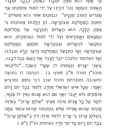
עַד אֲשֶׁר הוּא מְעַיֵּן וּמְבָרֵר הַפְּסַק הֲלָכָה וּמְבָרֵר
הָאָסוּר וְהַמֻּתָּר וְכוּ' דְּהַיְנוּ עַל יְדֵי לִמּוּד פּוֹסְקִים אֲזַי
מַפְרִישׁ הַטּוֹב מֵהָרָע" ובמקום אחר הוא משלים "
וְתִקּוּן הַמַּחֲלקֶת שֶׁבִּקְדֻשָּׁה, הֵן הֲלָכוֹת פְּסוּקוֹת כִּי
פְּסַק הֲלָכָה הוּא הַשָּׁלוֹם וְהַכְרָעָה שֶׁל מַחֲלוֹקֶת
הַתַּנָּאִים וְאָמוֹרָאִים וְעַל יְדֵי לִמּוּד הַפּוֹסְקִים, הוּא
נִתְקַשֵּׁר לְהַשָּׁלוֹם שֶׁבִּקְדֻשָּׁה וּמְתַקֵּן הַמַּחֲלקֶת
שֶׁבִּקְדֻשָּׁה וְאָז נִתְבַּטֵּל הַמַּחֲלקֶת הַיֵּצֶר הָרָע שֶׁבְּלִבּוֹ
וְאָז (שלומד הלכה) יוּכַל לַעֲבד אֶת הַשֵּׁם בְּכָל לְבָבוֹ,
בִּשְׁנֵי יְצָרִים וְנִפְתְּחוּ לוֹ שַׁעֲרֵי הַשֵּׂכֶל..."(ליקוטי
מוהר"ן תורה ס"ב סעיף ב) . הנהגה זו נחוצה
וחשובה ומוכרחת וחוזר שוב רבי נחמן ומדגיש
וְאָמַר: שֶׁכָּל אִישׁ יִשְׂרְאֵלִי מְחֻיָּב לִלְמד בְּכָל יוֹם וָיוֹם
פּוֹסְקִים וְלא יַעֲבר וְאַף אִם הוּא אָנוּס וְאֵין לוֹ פְּנַאי,
יִלְמַד עַל כָּל פָּנִים אֵיזֶה סְעִיף "שֻׁלְחָן עָרוּךְ" בְּאֵיזֶה
מָקוֹם שֶׁהוּא אֲפִילּוּ שֶׁלּא בִּמְקוֹמוֹ שֶׁהוּא עוֹמֵד עַתָּה
בְּשֻׁלְחָן עָרוּךְ כִּי צָרִיךְ לִלְמד אֵיזֶה דִּין בְּ"שֻׁלְחָן עָרוּךְ"
בְּכָל יוֹם וָיוֹם כָּל יְמֵי חַיָּיו (שיחות הר"ן כ"ט )