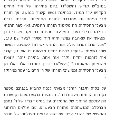
במוצ"ש קודש (תשס"ז) ביום פטירתו של אור החיים
הקדוש ט"ו תמוז, בבחינת נפשו קשור בנפשו. אך תורת
אבי הייתה גם מחוברת לתורת החסידות. ספרים רבים
מבעלי החסידות היו מלימוד תורתו היומית, ואף ספר התניא
בו למד ובידי כעת הוא עוד מהיותו במרוקו. ואנוכי כבן
מצאתי את שאהבה נפשי והיא דור עשירי לבעל שם טוב,
"מכל אדם ואדם עולה אור המגיע ישירות לשמים. וכאשר
שתי נשמות שנועדו להיות יחדיו מוצאות זו את זו, קרני
אור זורמות יחדיו וקרן אור אחת בהירה יותר יוצאת
מהווייתן המאוחדת" (בעש"ט) ובכך נתחברו אלו באלו מן
מבעלי החסידות וממשיכי תורתו של ר' חיים בן עטר ממרוקו
.
על בסיס חיבור רוחני מצאתי לנכון להביא בפניכם מספר
נקודות הדומות מעבודת ה', הנוגעות ברגש האדם וקושרות
את עולמם הרוחני של החסידים על בסיס דבריו של ר' נחמן
מברסלב המושתתים מתורת הבעש"ט, עם עולמם הרוחני
והמעשי של יהודי צפון אפריקה הבאים מעולמם של חכמי