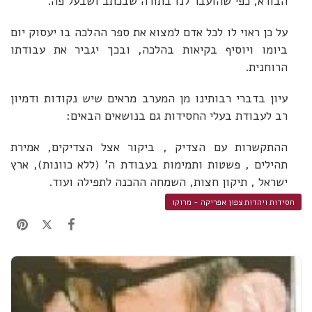
הבורא, כפי שהועבר לנו בתורה שבכתב ושבעל פה.
על כן ראוי לו לכל אדם למצוא את ספר ההלכה בו יעסוק יום
ביומו ויוסיף בקיאות בהלכה, ובכך יגביר את עבודתו
הרוחנית.
עיון בדברי רבותינו מן המערב מראים שיש נקודות ודמיון
רב לעבודת בעלי החסידות גם בנושאים הבאים:
ההתקשרות עם הצדיק , ביקור אצל הצדיקים, אמירת
תהילים , פשטות ותמימות בעבודת ה' (ללא כוונות), ארץ
ישראל , תיקון חצות, השמחה ההכנה לתפילה ועוד.
חסידות ויהדות צפון אפריקה - מרוקו