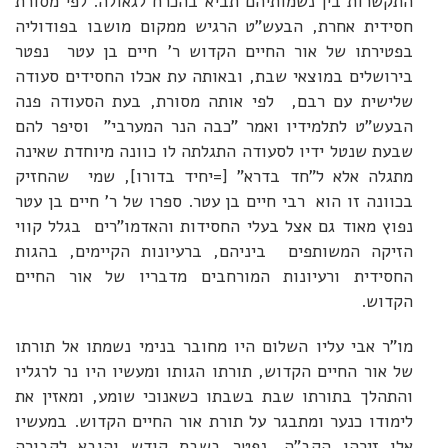
התקשרות בין נשמותיהם תביא בהכרח לגאולה. לפי מסורת
חסידית אחרת, הבעש"ט הרגיש ממקום מושבו בפודוליה
בפטירתו של אור החיים הקדוש ר' חיים בן עטר נפטר
בירושלים במוצאי שבת, ובאותה עת אכלו החסידים סעודה
שלישית עם רבם, לפי אותה מסורת, בעת הסעודה פנה
הבעש"ט לתלמידיו ואמר "כבה הנר המערבי"‏ וסיפר להם
שבעת שנטל ידיו לסעודה התגלתה לו כוונה מיוחדת שאינה
מתגלה אלא ל"חד בדרא" [=יחיד בדורו], שמי שהחזיק
בכוונה זו הוא רבי חיים בן עטר. ספרו של ר' חיים בן עטר
נפוץ מאוד גם אצל בעלי החסידות והאדמו"רים בגלל קווי
הזיקה המשותפים ביניהם, ברעיונות הקיימים, בהגות
החסידית ורעיונות המורחבים מדבריו של אור החיים
הקדוש.
מו"ר אבי עליו השלום היו מחובר בנימי נשמתו אל תורתו
של אור החיים הקדוש, תורתו הגותו ומעשיו היו נר לרגליו
והתהלך בתורתו שבת בשבתו כשאנוכי שומע, ומאזין את
לימודו כנער ומתבגר על תורת אור החיים הקדוש. במעשיו
אלו זיכהו הקב"ה, נפטר בשבת קודש והובא לקבורה