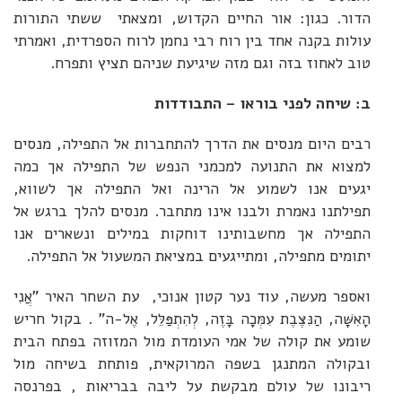
הדור. כגון: אור החיים הקדוש, ומצאתי ששתי התורות
עולות בקנה אחד בין רוח רבי נחמן לרוח הספרדית, ואמרתי
טוב לאחוז בזה וגם מזה שיגיעת שניהם תציץ ותפרח.
ב: שיחה לפני בוראו – התבודדות
רבים היום מנסים את הדרך להתחברות אל התפילה, מנסים
למצוא את התנועה למכמני הנפש של התפילה אך כמה
יגעים אנו לשמוע אל הרינה ואל התפילה אך לשווא,
תפילתנו נאמרת ולבנו אינו מתחבר. מנסים להלך ברגש אל
התפילה אך מחשבותינו דוחקות במילים ונשארים אנו
יתומים מתפילה, ומתייגעים במציאת המשעול אל התפילה.
ואספר מעשה, עוד נער קטון אנוכי, עת השחר האיר "אֲנִי
הָאִשָּׁה, הַנִּצֶּבֶת עִמְּכָה בָּזֶה, לְהִתְפַּלֵּל, אֶל-ה" . בקול חריש
שומע את קולה של אמי העומדת מול המזוזה בפתח הבית
ובקולה המתנגן בשפה המרוקאית, פותחת בשיחה מול
ריבונו של עולם מבקשת על ליבה בבריאות , בפרנסה