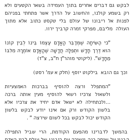
לבקש גם דברים אחרים בתוך העמידה בשאר הקטעים ולא
רק בשמע קולנו, והחשוב על הדרך אשר פתחתי בפניהם
לפנות אל ריבונו של עולם בלי טקסט כתוב אלא מתוך
העולה מליבם, מפרקי זמרה קרביך ירוו.
"כי הַשִּׂיחָה שֶׁמְּדַבֵּר הָאָדָם עַצְמוֹ בֵּינוֹ לְבֵין קוֹנוֹ
הוּא דֶּרֶך חָדָשׁ וּתְפִלָּה חֲדָשָׁה שֶׁהָאָדָם אוֹמְרָהּ מִלִּבּוֹ
מֵחָדָשׁ". (ליקוטי מוהר"ן ח"ב, צ"ז)
וכך גם הובא בילקוט יוסף (חלק א עמ' רסט)
"המתפלל ורצה להוסיף בברכות האמצעיות
ולשאול צרכיו רשאי להוסיף מעין אותה ברכה
...ולכתחילה לא ישאל אדם יחיד את צרכיו אלא
בלשון הקודש ורק אם אינו יודע לבקש בלשון
הקודש יכול לבקש בכל לשום שירצה " .
בהמשך לדברינו מהפעם הקודמת, הרי שביל התפילה
הבנוי על שיחה כנה וישירה עם ריבונו של עולם לבין האדם