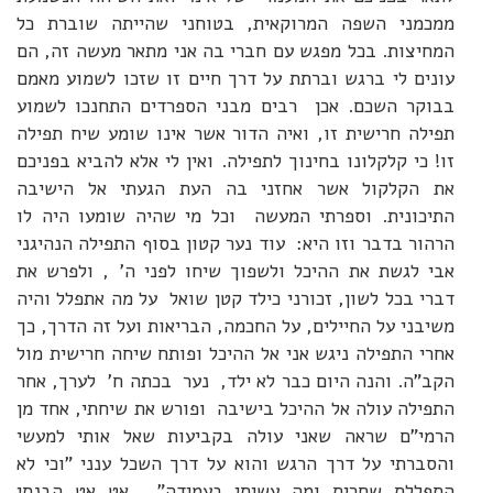
ממכמני השפה המרוקאית, בטוחני שהייתה שוברת כל
המחיצות. בכל מפגש עם חברי בה אני מתאר מעשה זה, הם
עונים לי ברגש וברתת על דרך חיים זו שזכו לשמוע מאמם
בבוקר השכם. אכן רבים מבני הספרדים התחנכו לשמוע
תפילה חרישית זו, ואיה הדור אשר אינו שומע שיח תפילה
זו! כי קלקלונו בחינוך לתפילה. ואין לי אלא להביא בפניכם
את הקלקול אשר אחזני בה העת הגעתי אל הישיבה
התיכונית. וספרתי המעשה וכל מי שהיה שומעו היה לו
הרהור בדבר וזו היא: עוד נער קטון בסוף התפילה הנהיגני
אבי לגשת את ההיכל ולשפוך שיחו לפני ה' , ולפרש את
דברי בכל לשון, זכורני כילד קטן שואל על מה אתפלל והיה
משיבני על החיילים, על החכמה, הבריאות ועל זה הדרך, כך
אחרי התפילה ניגש אני אל ההיכל ופותח שיחה חרישית מול
הקב"ה. והנה היום כבר לא ילד, נער בכתה ח' לערך, אחר
התפילה עולה אל ההיכל בישיבה ופורש את שיחתי, אחד מן
הרמי"ם שראה שאני עולה בקביעות שאל אותי למעשי
והסברתי על דרך הרגש והוא על דרך השכל ענני "וכי לא
התפללת שחרית ומה עשיתי בעמידה" ...אט אט הבנתי