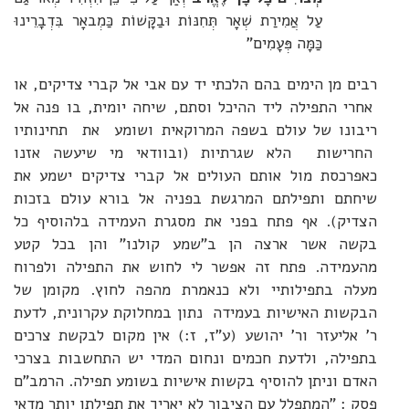
עַל אֲמִירַת שְׁאָר תְּחִנּוֹת וּבַקָּשׁוֹת כַּמְבאָר בִּדְבָרֵינוּ
כַּמָּה פְּעָמִים"
רבים מן הימים בהם הלכתי יד עם אבי אל קברי צדיקים, או
אחרי התפילה ליד ההיכל וסתם, שיחה יומית, בו פנה אל
ריבונו של עולם בשפה המרוקאית ושומע את תחינותיו
החרישות הלא שגרתיות (ובוודאי מי שיעשה אזנו
כאפרכסת מול אותם העולים אל קברי צדיקים ישמע את
שיחתם ותפילתם המרגשת בפניה אל בורא עולם בזכות
הצדיק). אף פתח בפני את מסגרת העמידה בלהוסיף כל
בקשה אשר ארצה הן ב"שמע קולנו" והן בכל קטע
מהעמידה. פתח זה אפשר לי לחוש את התפילה ולפרוח
מעלה בתפילותיי ולא כנאמרת מהפה לחוץ. מקומן של
הבקשות האישיות בעמידה נתון במחלוקת עקרונית, לדעת
ר' אליעזר ור' יהושע (ע"ז, ז:) אין מקום לבקשת צרכים
בתפילה, ולדעת חכמים ונחום המדי יש התחשבות בצרכי
האדם וניתן להוסיף בקשות אישיות בשומע תפילה. הרמב"ם
פסק : "המתפלל עם הציבור לא יאריך את תפילתו יותר מדאי