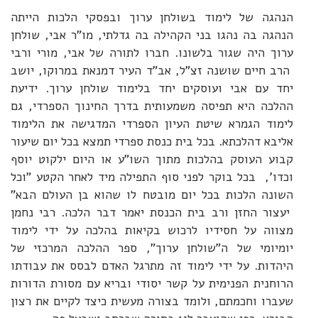
הנהגה של לימוד בשולחן ערוך ובפסקי הלכות הייתה
הנהגה בה נהגו בני הקהילה בה גדלתי, מו"ר אבי, שולחן
ערוך היה שגור בלשונו. חברו לתורה של אבי, מורי ורבי
הרב חיים שושנה זצ"ל, אב"ד העיר דמנאת במרוקו, יושב
יחד עם אבי ועוסקים יחד בלימוד שולחן ערוך. ידיעת
ההלכה היא תפיסה משמעותית בדרך החינוך הספרדי, גם
לימוד הגמרא שיטת העיון הספרדי המדגישה את הלימוד
אליבא דהלכתא. בכל בית כנסת ספרדי תמצא בכל יום שיעור
קבוע העוסק בהלכות מתוך השו"ע או היום ילקוט יוסף
וכדו', בכל בוקר לפני סוף התפילה מיד לאחר הקטע "וכל
השונה הלכות בכל יום מובטח לו שהוא בן העולם הבא"
יעצור החזן ורב בית הכנסת יאמר דבר הלכה. רבי נחמן
מצווה על חסידיו לרכוש בקיאות בהלכה על ידי לימוד
יומיומי של ה"שולחן ערוך", ספר ההלכה המרכזי של
היהדות. על ידי לימוד זה מתרגל האדם לבסס את עבודתו
הרוחנית הפנימית על קשר יסודי ובריא עם מסורת הדורות
שעברו וחכמתם, ולומד בצורה מעשית כיצד לקיים את רצון