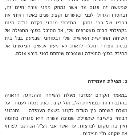
שמעשה זה פגום עד אשר נמחק ממני אורח חיים זה,
ובחסדו הגדול לפני כעשרים וקצת שנים כאשר ראיתי את
דבריו של רבי נחמן החזרתי מנהגי כקדם וב"ה היום
בקהילתי רבים מצטרפים אלי, אל ההיכל בסוף התפילה אל
השיחה החרישית האישית שלי ובטוחני שכמעט בכל בית
כנסת ספרדי תוכלו לראות לא מעט אנשים הניגשים אל
ההיכל בסוף התפילה ושופכים שיחתם לפני בורא עולם.
ג: תפילת העמידה
במאמר הקודם עמדנו מעלת השיחה וההנהגה הראויה
בהתבודדות ובפתיחת הלב מול קונו, כעת ננסה לעמוד על
מעלת השיחה בין האדם לקונו בשעת העמידה. וחנכוני
רבותי בישיבה שתפילת שמונה עשרה היא סגורה כחומה
ואין בה מקום לפרצות, עד אשר אבי זצ"ל הנהיגני לפרוץ
את טקסט ח"י תפילות .