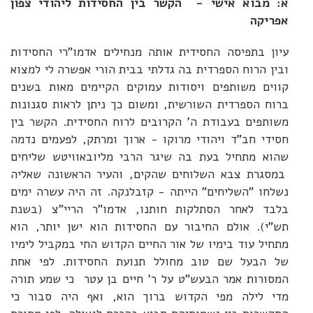
א: מבוא אישי - הקשר בין החסידות ליהודי צפון
אפריקה
עיון בתפיסה החסידית אותה מנחילים אדמו"רי החסידות
ובין הרוח הספרדית בה גדלתי בבית הורי אפשרה לי למצוא
קווים משותפים ויסודות עמוקים הקיימים מאות בשנים
ברוח הספרדית השורשית, ומשום כך ניתן לראות סגנונות
משותפים בעבודת ה' הקרובים לרוח החסידית. הקשר בין
חסידי חב"ד ויהודי מרוקו - ארוך ומרתק, לפעמים נדמה
שהוא מתחיל בעת בה שיגר הרבי מליובאוויטש שליחים
במסגרת צבא השלוחים שהקים, והעיר הראשונה שאליה
נשלחו "השליחים" הייתה - קזבלנקה. זה היה עשרה ימים
בלבד לאחר הסתלקות חותנו, אדמו"ר הריי"צ (בשנת
תש"י). אולם החיבור עם החסידות הוא ישן יותר, הוא
מתחיל עוד בימיו של אור החיים הקדוש החי במקביל לימיו
של הבעל שם טוב מחולל תנועת החסידות. לפי אחת
המסורות אמר הבעש"ט על ר' חיים בן עטר כי שמע תורה
מדי לילה מפי הקדוש ברוך הוא, ואף היה סבור כי