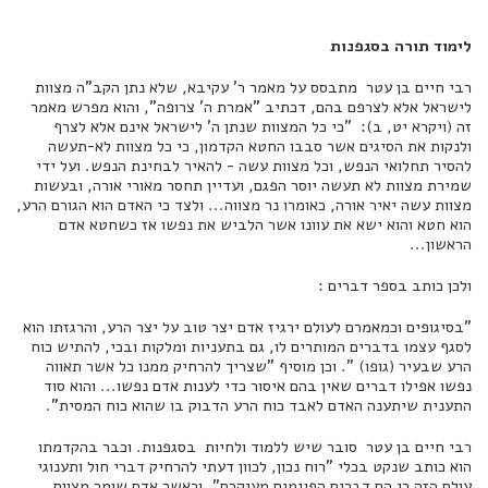
לימוד תורה בסגפנות
רבי חיים בן עטר מתבסס על מאמר ר' עקיבא, שלא נתן הקב"ה מצוות
לישראל אלא לצרפם בהם, דכתיב "אמרת ה' צרופה", והוא מפרש מאמר
זה (ויקרא יט, ב): "כי כל המצוות שנתן ה' לישראל אינם אלא לצרף
ולנקות את הסיגים אשר סבבו החטא הקדמון, כי כל מצוות לא-תעשה
להסיר תחלואי הנפש, וכל מצוות עשה - להאיר לבחינת הנפש. ועל ידי
שמירת מצוות לא תעשה יוסר הפגם, ועדיין תחסר מאורי אורה, ובעשות
מצוות עשה יאיר אורה, כאומרו נר מצווה... ולצד כי האדם הוא הגורם הרע,
הוא חטא והוא ישא את עוונו אשר הלביש את נפשו אז כשחטא אדם
הראשון...
ולכן כותב בספר דברים :
"בסיגופים וכמאמרם לעולם ירגיז אדם יצר טוב על יצר הרע, והרגזתו הוא
לסגף עצמו בדברים המותרים לו, גם בתעניות ומלקות ובכי, להתיש כוח
הרע שבעיר (גופו) ". וכן מוסיף "שצריך להרחיק ממנו כל אשר תאווה
נפשו אפילו דברים שאין בהם איסור כדי לענות אדם נפשו... והוא סוד
התענית שיתענה האדם לאבד כוח הרע הדבוק בו שהוא כוח המסית".
רבי חיים בן עטר סובר שיש ללמוד ולחיות בסגפנות. וכבר בהקדמתו
הוא כותב שנקט בכלי "רוח נכון, לכוון דעתי להרחיק דברי חול ותענוגי
עולם הזה כי הם דברים הפוגמים מעיקרם". וכאשר אדם שומר מצוות