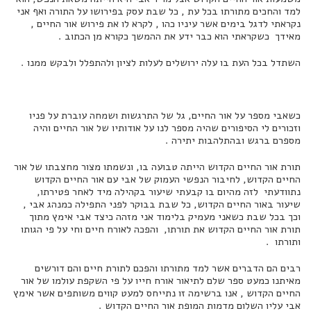
למד והחכים מתורתו בכל עת , כל שבת עסק בפירושו על התורה ואף אני
נקראתי לדגל בימים אשר עיניו כהו , לקרא לו את פירוש אור החיים ,
מאידך כשקראתי הוא כבר ידע את ההמשך כקורא מן הכתוב .
השתדל בכל העת בו עלה ירושלים לעלות לציון ולהתפלל ולבקש ממנו .
כשאבי מספר על אור החיים, גל של התרגשות ושמחה עוברת על פניו
וזכורים לי הסיפורים שהיה מספר לנו על אודותיו של אור החיים והיה
מספרם ברגש ובהתלהבות יתירה .
תורת אור החיים הקדוש הייתה טבועה בו, ונשמתו מצור מחצבתו של אור
החיים הקדוש, לחיבור הנפשי העמוק של אבי עם אור החיים הקדוש
נתוודעתי לזה מהיום בו קבעתי שיעור בקהילה מיד לאחר פטירתו,
שיעור באור החיים הקדוש, כל שבת בבוקר לפני התפילה כמנהג אבי ,
וכך בכל שבת כשאני מעמיק בלימוד אני מזהה כיצד אבי אימץ מתוך
תורת אור החיים הקדוש את תורתו, והפכה לאורח חיים וחי על פי הגותו
ותורתו .
רבים הם הדברים אשר למד מתורתו והפכם לתורת חיים והם דורשים
מאיתנו כמעט ספר שלם לתיאור אורח חייו על פי השקפת עולמו של אור
החיים הקדוש , אנו ברשימה זו נתייחס למעט קווים משותפים אשר אימץ
אבי עליו השלום מדמות המופת אור החיים הקדוש .