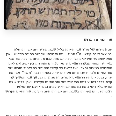
אור החיים הקדוש
יום פטירתו של מו"ר אבי הייתה בליל שבת קודש ויום קבורתו חלה
במוצאי שבת קודש ט"ו תמוז – יום הילולתו של אור החיים הקדוש , אין
ספק שמפגש תאריכים אלו הינה השגחת הבורא , מיום בו לקה מור אבי
באירוע המוחי קבעו הרופאים שימיו ספורים והמרחק בין ימים אלו ליום
ההילולא כשבוע וחצי . אנו ידענו על קשרו המיוחד עם לימוד תורתו של
אור החיים ולכן ידענו שיום פטירתו יהיה בסמוך ובכך "משך" אבי את
ימיו, ובכל יום היו הרופאים אומרים זה ממש קרוב, אך אבי המשיך עוד
קצת בכדי להגיע ליום ההילולא של אור החיים הקדוש. ואכן בליל שבת
קודש בלק השיב את נשמתו לבורא עולמים ובכך ידענו שנתמלאו
רצונותיו , יום פטירתו בשבת ויום קבורתו היום הילולת אור החיים הקדוש
.
משמעות אור החיים הקדוש אצל מו"ר אבי היא הייתה משאת הנפש, הוא