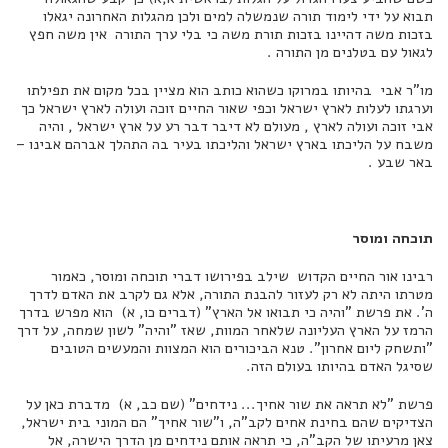
תבוא על ידי לימוד תורה שנמשלה למים ולכן מהגלות האחרונה יגאלו
בזכות משה דהיינו בזכות תורת משה כי בלי ערך התורה אין משה חפץ
לגאול עם בטלנים מן התורה .
מו"ר אבי בהיותו במרוקו כשהוא כותב הוא מציין בכל מקום את תפילתו
וערגתו לעלות לארץ ישראל וכפי שאור החיים זוכה ועולה לארץ ישראל כך
אבי זוכה ועולה לארץ , מעולם לא דיבר דבר רע על ארץ ישראל , והיה
משבח על הליכתו בארץ ישראל והליכתו בעיר בה התהלך אברהם אבינו –
באר שבע .
תוכחה ומוסר
רבינו אור החיים הקדוש שילב בפירושו דברי תוכחה ומוסר, כאמור
מטרתו היתה לא רק לעזור להבנת התורה, אלא גם לקרב את האדם לדרך
ה'. את פרשת "והיה כי תבואו אל הארץ" (דברים כו, א) הוא מפרש בדרך
הרמז על הארץ העליונה שלאחר המוות, שאז "והיה" לשון שמחה, על דרך
"ותשחק ליום אחרון". טנא הביכורים הוא המצוות והמעשים הטובים
שסיגל האדם בהיותו בעולם הזה.
פרשת "לא תראה את שור אחיך... נידחים" (שם כב, א) מדברת כאן על
הצדיקים שהם בחינת אחים לקב"ה, ו"שור אחיך" הם המוני בית ישראל,
צאן מרעיתו של הקב"ה, כי תראה אותם נידחים מן הדרך הישרה, אל