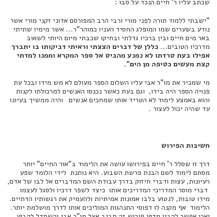
שכתב עליו ר' חיים הנכד על סבו :
"ישבתי ללמוד תורה לפני מורי ורבי הרב המפורסם אדוני זקני מורי אשר
נודע בשערים שמו המופלג החסיד העניו כמוהר"ר... אשר מימיו שתיתי
באר מים חיים ובין ברכיו גדלתי ובחיקו שכבתי מיום היותי לשאוב
מדרכיו הטובים...
כללן של דברים הצצתי וראיתי דביקותו בו יתברך
אפילו בעת טרדתו לא נמנע מהביט אל ספר המקרא וממנו למדתי
קצת מעשים כטיפה מן הים".
מי שמכיר את מו"ר אבי עליו השלום הספר מעולם לא מש מידו ובכל עת
פנויה הספר היה בידו, וגם בעת כאשר נכנסו האנשים למרכולתו לקנות
והוא באמצע לימוד לא הטריד אותו שמחכים אנשים והיה ממשיך בעיונו
עד שהיה יכול לעצור .
חשיבות הפירוש
דרך זו שסלל ר' חיים בפירושו עושה את הלימוד ב"אור החיים" יותר
מסתם לימוד לשם הבנת פרשת השבוע. היא נותנת לידי הלומד שפע
רעיונות, עצות ודברי חיזוק בדרך עבודת השם המדברים אל לבו של אדם,
דברי מוסר המדריכי המדריכים אותו כיצד לשפר דרכיו ולסגל לעצמו
מידו טובות, לנטוע בלבו אמונות אמיתיות ולהעמיק את רגשותיו הדתיים.
הלימוד אף מקנה לו דפוסי התנהגות המוליכים אותו לדרך מושלמת יותר.
ואכן אפשר להבין מדוע פירוש זה חביב אצל מו"ר אבי והשתדל לקבוע