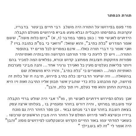
תורת הנסתר
מדי פעם בפירושו על התורה היה משלב רבי חיים בן עטר בדבריו,
עקרונות בתפיסתו הקבלית ובלא מעט מביא פירושים מעולם הקבלה
הידועים לאנשי סוד : כגון בספר במדבר (ז, א) "ביום כלות משה", ששם
אומר המדרש "כלת כתיב", והוא שואל: "ורואני כי בס"ת כתובה בויו ?
ואני אומר כי דברי תורה כאלו... אינם נמסרים לכל מרים יד בתופסי
התורה... ויש לך לדעת כי סדר תורתנו הקדושה ותיבותיה ואותיותיה
ספורות מזוקקות חצובות ממחצב קדוש ונורא, נפלאים המה למכיר בהם
ויותר פליאות נעלמים מעין כל ואעירך גרגיר אחד... והנה מביני מערכות
האותיות המה... האומרים כי 'כלת כתיב', והויו היא מושאלת שם
בהשאלה... וזה שיעור הדברים: כלת כתיב פירוש, תיבה זו של כלות זה
פרושה, קח מהכתוב כלת כדי שתבין אשר תכוון אליו התיבה ואות ויו היא
בבחינת החתן והוא סוד נעלם, ויו תוך כלת, והבן".
אכן נעלם הפירוש וידועים לאנשי חן , מו"ר אבי היה שולט ברזי הקבלה
עוד משבתו במרוקו , והיה דורש בזוהר ומעמיק בו , בעלותו ארצה עסק
בצאת השבת בזוהר עם רבי מנחם גבאי . וכן ספר הזוהר היה גם מונח
בידיו וכשיצא לאור פירוש הסולם על הזוהר היה מבין הראשונים שרכשו .
כשאני למדתי עמו באור החיים הקדוש וכשנקלענו לפירושים מסוג "והבן"
היה אומר לי "זה לא בשבילך "