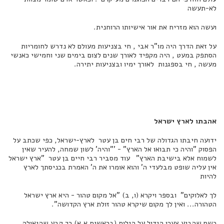
לא-תעשה
ועשה הוא מזריח את אור אישיותו הרוחנית.
על זאת הדרך היה מו"ר אבי , חי בצניעות מעולם לא נדרש לחומריות
הסתפק במעט , היה מקפיד לאורך שנים לצום בימים שני וחמישי כאנשי
מעשה , חי בספגנות לאורך ימיו ובצניעות יתירה.
אהבתו לארץ ישראל
ידועה חיבתו הגדולה של רבי חים בן עטר לארץ-ישראל, כפי שכתב על
הפסוק "והיה כי תבואו אל הארץ" - '"והיה' לשון שמחה, להעיר שאין
לשמוח אלא בישיבת הארץ" עוד מסביר רבי חיים בן עטר "ארץ ישראל
אין עליה שופט מבלעדי ה' והוא אומרו את ה' האמרת בכניסתך לארץ
להיות
לך לאלוקים" ובספר ויקרא (ו, ב) "אל מקום טהור - היא ארץ ישראל
הטהורה... ואין לך מקום שיקרא טהור זולת ארץ הקדושה".
כשם שהביע צערו הגדול על הגלות (בראשית א,א) כך קבע שהגאולה