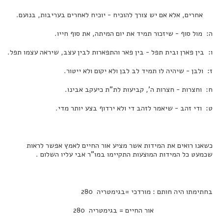
אחרים, אלא אם יש צורך להוכיח - יוכיח לאחרים בעריבות, בנועם.
ה: מול סוף - שיזכור תמיד את יום המיתה, את סוף חייו.
ו: בין פארן ובית תפל - בין פאר והתפארות לבין עצב, שיראה עצמו תפל.
ז: ולבן - שיהיה לו תמיד לב לבן ולא יקום ולא ייטור.
ח: וחצרות - חצרות ה', קביעות לת"ת כיעקב אבינו.
ט: ודי זהב - שיאמר לזהב די ולא ירדוף בצע יותר מדי.
כשאנו רואים את המידות אשר מציע אור החיים לאמץ אפשר לראות
שכמעט כל המידות המוצעות התקיימו במו"ר אבי עליו השלום .
בחתימתו היה חותם : מורדכי =בגימטריה 280
אור החיים = בגימטריה 280