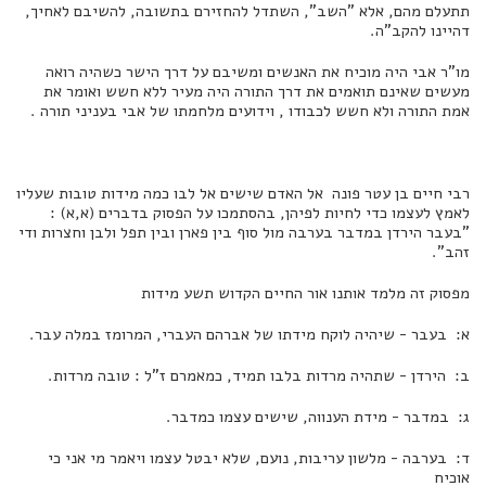
תתעלם מהם, אלא "השב", השתדל להחזירם בתשובה, להשיבם לאחיך,
דהיינו להקב"ה.
מו"ר אבי היה מוכיח את האנשים ומשיבם על דרך הישר כשהיה רואה
מעשים שאינם תואמים את דרך התורה היה מעיר ללא חשש ואומר את
אמת התורה ולא חשש לכבודו , וידועים מלחמתו של אבי בעניני תורה .
רבי חיים בן עטר פונה אל האדם שישים אל לבו כמה מידות טובות שעליו
לאמץ לעצמו כדי לחיות לפיהן, בהסתמכו על הפסוק בדברים (א,א) :
"בעבר הירדן במדבר בערבה מול סוף בין פארן ובין תפל ולבן וחצרות ודי
זהב".
מפסוק זה מלמד אותנו אור החיים הקדוש תשע מידות
א: בעבר - שיהיה לוקח מידתו של אברהם העברי, המרומז במלה עבר.
ב: הירדן - שתהיה מרדות בלבו תמיד, כמאמרם ז"ל : טובה מרדות.
ג: במדבר - מידת הענווה, שישים עצמו כמדבר.
ד: בערבה - מלשון עריבות, נועם, שלא יבטל עצמו ויאמר מי אני כי
אוכיח