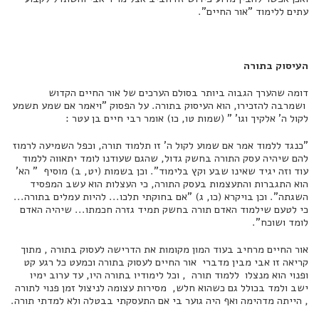
עתים ללימוד "אור החיים".
העיסוק בתורה
דומה שהערך הגבוה ביותר בסולם הערכים של אור החיים הקדוש
ושמרבה להזכירו, הוא העיסוק בתורה. על הפסוק "ויאמר אם שמע תשמע
לקול ה' אלקיך וגו' " (שמות טו, כו) אומר רבי חיים בן עטר :
"כנגד ללמוד אמר אם שמוע לקול ה' זו תלמוד תורה, וכפל השמיעה לרמוז
להם שיהיה עסק התורה בחשק גדול, שהגם שעודנו לומד יתאווה ללמוד
עוד וזה יגיד שאינו שבע וקץ בלימוד". וכן בשמות (יט, ב) מוסיף " הא'
הוא התגברות והתעצמות בעסק התורה, כי העצלות הוא עשב המפסיד
השגתה". וכן בויקרא (כו, ג) "אם בחוקתי תלכו... להיות עמלים בתורה...
כי לטעם שילמוד האדם תורה בחשק תמיד גזרה חכמתו... שיהיה האדם
לומד ושוכח".
אור החיים מרחיב בעוד המון מקומות את הדרישה לעסוק בתורה , מתוך
קריאה זו אבי מבין מדברי אור החיים לעסוק בתורה וכמעט כל רגע קט
ופנוי הוא מנצלו ללמוד תורה , וכל לימודיו בתורה היו, עד ערוב ימיו
ישב ולמד בכולל גם כשהוא חלש, מסירות עצומה לניצול זמן פנוי לתורה
, הייתה מדהימה ואף היה גוער בי אם התעסקתי בבטלה ולא למדתי תורה.