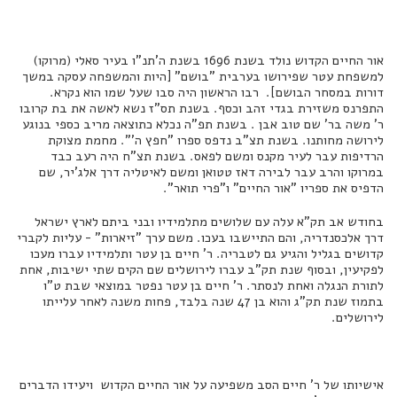
אור החיים הקדוש נולד בשנת 1696 בשנת ה'תנ"ו בעיר סאלי (מרוקו)
למשפחת עטר שפירושו בערבית "בושם" [היות והמשפחה עסקה במשך
דורות במסחר הבושם]. רבו הראשון היה סבו שעל שמו הוא נקרא.
התפרנס משזירת בגדי זהב וכסף. בשנת תס"ז נשא לאשה את בת קרובו
ר' משה בר' שם טוב אבן . בשנת תפ"ה נכלא כתוצאה מריב כספי בנוגע
לירושה מחותנו. בשנת תצ"ב נדפס ספרו "חפץ ה'". מחמת מצוקת
הרדיפות עבר לעיר מקנס ומשם לפאס. בשנת תצ"ח היה רעב כבד
במרוקו והרב עבר לבירה דאז טטואן ומשם לאיטליה דרך אלג'יר, שם
הדפיס את ספריו "אור החיים" ו"פרי תואר".
בחודש אב תק"א עלה עם שלושים מתלמידיו ובני ביתם לארץ ישראל
דרך אלכסנדריה, והם התיישבו בעכו. משם ערך "זיארות" - עליות לקברי
קדושים בגליל והגיע גם לטבריה. ר' חיים בן עטר ותלמידיו עברו מעכו
לפקיעין, ובסוף שנת תק"ב עברו לירושלים שם הקים שתי ישיבות, אחת
לתורת הנגלה ואחת לנסתר. ר' חיים בן עטר נפטר במוצאי שבת ט"ו
בתמוז שנת תק"ג והוא בן 47 שנה בלבד, פחות משנה לאחר עלייתו
לירושלים.
אישיותו של ר' חיים הסב משפיעה על אור החיים הקדוש ויעידו הדברים