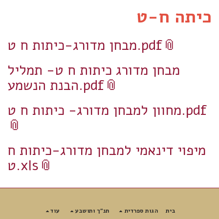
כיתה ח-ט
מבחן מדורג-כיתות ח ט.pdf
מבחן מדורג כיתות ח ט- תמליל
הבנת הנשמע.pdf
מחוון למבחן מדורג- כיתות ח ט.pdf
מיפוי דינאמי למבחן מדורג-כיתות ח
ט.xls
בית
הגות ספרדית
תנ"ך ותושבע
עוד